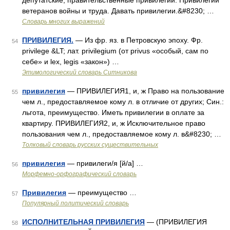
депутатские, правительственные привилегии. Привилегии
ветеранов войны и труда. Давать привилегии.&#8230; …
Словарь многих выражений
ПРИВИЛЕГИЯ.
— Из фр. яз. в Петровскую эпоху. Фр.
54
privilege &LT; лат. privilegium (от privus «особый, сам по
себе» и lex, legis «закон») …
Этимологический словарь Ситникова
привилегия
— ПРИВИЛЕГИЯ1, и, ж Право на пользование
55
чем л., предоставляемое кому л. в отличие от других; Син.:
льгота, преимущество. Иметь привилегии в оплате за
квартиру. ПРИВИЛЕГИЯ2, и, ж Исключительное право
пользования чем л., предоставляемое кому л. в&#8230; …
Толковый словарь русских существительных
привилегия
— привилеги/я [й/а] …
56
Морфемно-орфографический словарь
Привилегия
— преимущество …
57
Популярный политический словарь
ИСПОЛНИТЕЛЬНАЯ ПРИВИЛЕГИЯ
— (ПРИВИЛЕГИЯ
58